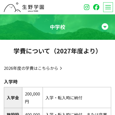
中学校
学校紹介
学費について（2027年度より）
高等学校
中学校
2026年度の学費はこちらから
オープンスクール
入学時
保護者のみなさんへ
200,000
入学金
入学・転入時に納付
円
受験生のみなさんへ
施設設
400,000
入学・転入時に納付、または卒業