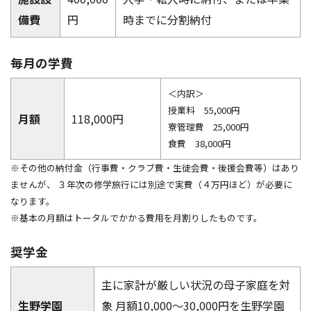
アクセス
お問い合わせ
備費
円
時までに分割納付
毎月の学費
＜内訳＞
授業料 55,000円
月額
118,000円
寮管理費 25,000円
食費 38,000円
※その他の納付金（行事費・クラブ費・生徒会費・後援会費等）はあり
ませんが、 ３年次の修学旅行には別途で実費（４万円ほど）が必要に
なります。
※基本の月額はトータルでかかる費用を月割りしたものです。
奨学金
主に家計が厳しい状況の母子家庭を対
生野学園
象 月額10,000〜30,000円を生野学園