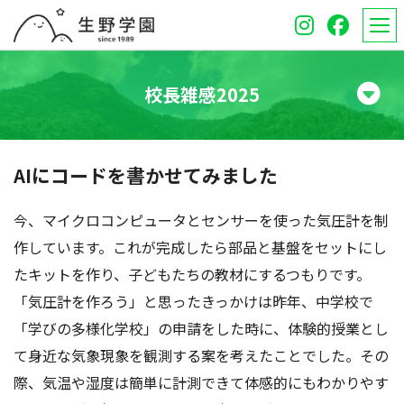
校長雑感2025
学校紹介
AIにコードを書かせてみました
高等学校
今、マイクロコンピュータとセンサーを使った気圧計を制
中学校
作しています。これが完成したら部品と基盤をセットにし
たキットを作り、子どもたちの教材にするつもりです。
オープンスクール
「気圧計を作ろう」と思ったきっかけは昨年、中学校で
保護者のみなさんへ
「学びの多様化学校」の申請をした時に、体験的授業とし
て身近な気象現象を観測する案を考えたことでした。その
受験生のみなさんへ
際、気温や湿度は簡単に計測できて体感的にもわかりやす