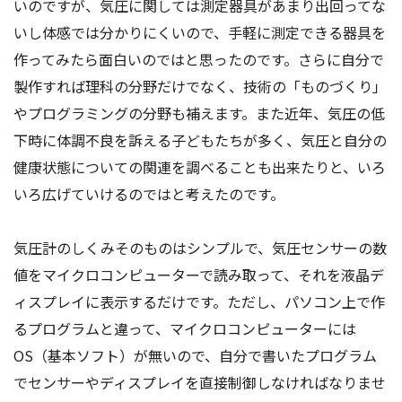
いのですが、気圧に関しては測定器具があまり出回ってな
アクセス
お問い合わせ
いし体感では分かりにくいので、手軽に測定できる器具を
作ってみたら面白いのではと思ったのです。さらに自分で
製作すれば理科の分野だけでなく、技術の「ものづくり」
やプログラミングの分野も補えます。また近年、気圧の低
下時に体調不良を訴える子どもたちが多く、気圧と自分の
健康状態についての関連を調べることも出来たりと、いろ
いろ広げていけるのではと考えたのです。
気圧計のしくみそのものはシンプルで、気圧センサーの数
値をマイクロコンピューターで読み取って、それを液晶デ
ィスプレイに表示するだけです。ただし、パソコン上で作
るプログラムと違って、マイクロコンピューターには
OS（基本ソフト）が無いので、自分で書いたプログラム
でセンサーやディスプレイを直接制御しなければなりませ