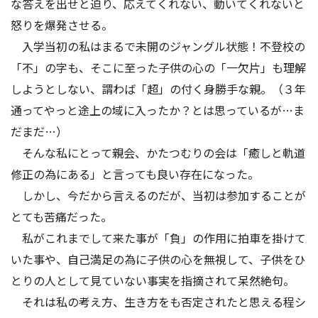
な答えを出せと迫り、応えてくれない、動いてくれないと
アクセス
お問い合わせ
怒りを爆発させる。
入学当初の私はまるで未開のジャングル状態！不登校の
「不」の字も、そこに至った子供の心の「一欠片」も理解
しようとしない、謂わば「超」の付く身勝手な親。（３年
通ってやっと途上の域に入ったか？とは思っているが…ま
だまだ…）
そんな私にとって親会、かたつむりの会は「癒しと軌道
修正の為にある」と言っても良い存在になった。
しかし、今だから言えるのだが、当初は参加することが
とても苦痛だった。
私がこれまでして来た事が「負」の作用に拍車を掛けて
いた事や、自己満足の為に子供の心を無視して、子供をひ
とりの人として見ていない事実を指摘されて呆然絶句。
それは私の考え方、生き方をも否定されたと思える程シ