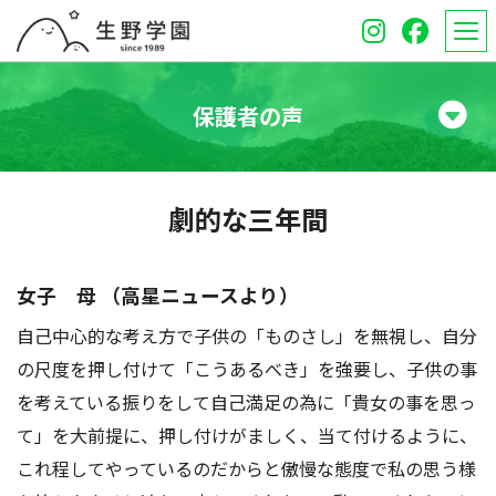
保護者の声
学校紹介
劇的な三年間
高等学校
中学校
女子 母 （高星ニュースより）
自己中心的な考え方で子供の「ものさし」を無視し、自分
オープンスクール
の尺度を押し付けて「こうあるべき」を強要し、子供の事
保護者のみなさんへ
を考えている振りをして自己満足の為に「貴女の事を思っ
て」を大前提に、押し付けがましく、当て付けるように、
受験生のみなさんへ
これ程してやっているのだからと傲慢な態度で私の思う様