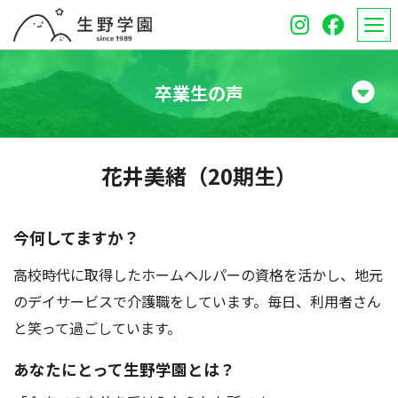
卒業生の声
学校紹介
花井美緒（20期生）
高等学校
中学校
今何してますか？
高校時代に取得したホームヘルパーの資格を活かし、地元
オープンスクール
のデイサービスで介護職をしています。毎日、利用者さん
保護者のみなさんへ
と笑って過ごしています。
受験生のみなさんへ
あなたにとって生野学園とは？