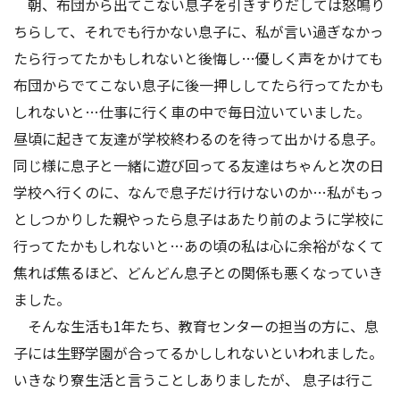
朝、布団から出てこない息子を引きすりだしては怒鳴り
アクセス
お問い合わせ
ちらして、それでも行かない息子に、私が言い過ぎなかっ
たら行ってたかもしれないと後悔し…優しく声をかけても
布団からでてこない息子に後一押ししてたら行ってたかも
しれないと…仕事に行く車の中で毎日泣いていました。
昼頃に起きて友達が学校終わるのを待って出かける息子。
同じ様に息子と一緒に遊び回ってる友達はちゃんと次の日
学校へ行くのに、なんで息子だけ行けないのか…私がもっ
としつかりした親やったら息子はあたり前のように学校に
行ってたかもしれないと…あの頃の私は心に余裕がなくて
焦れば焦るほど、どんどん息子との関係も悪くなっていき
ました。
そんな生活も1年たち、教育センターの担当の方に、息
子には生野学園が合ってるかししれないといわれました。
いきなり寮生活と言うことしありましたが、 息子は行こ