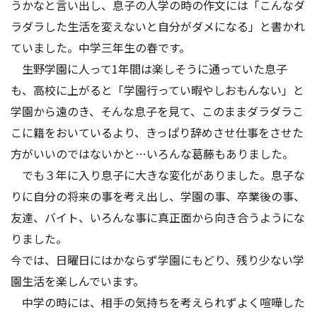
うかなと言い出し、息子の人学の時の作文には「こんなダ
ラダラした生活を変えないと自分がダメになる」と書かれ
ていました。中学三年生の春です。
生野学園に人って1年間は楽しそうに通っていた息子
も、高校に上がると「学園行ってい暇やしおもんない」と
学園から遠のき、そんな息子を見て、このままダラダラこ
こに籍をおいているより、きっぱり辞めさせ仕事をさせた
方がいいのではないかと…いろんな葛藤もありました。
でも３年に入り息子に大きな変化がありました。息子な
りに自分の将来の事を考え出し、学園の事、卒業後の事、
友達、バイト、いろんな事に真正面から向き合うようにな
りました。
今では、日曜日にはかならず学園にもどり、残り少ない学
園生活を楽しんでいます。
中学の時には、相手の気持ちを考えられずよく喧嘩した