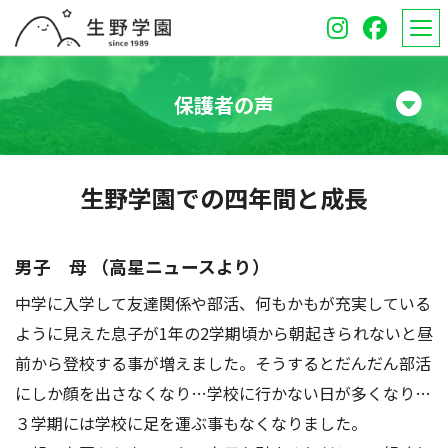
保護者の声
学校紹介
生野学園での四年間と成長
高等学校
中学校
男子 母 （高星ニュースより）
中学に入学して友達関係や部活、何もかもが充実している
オープンスクール
ように見えた息子が1年の2学期頃から朝起きられないと昼
保護者のみなさんへ
前から登校する事が増えました。そうするとだんだん部活
にしか顔を出さなくなり…学校に行かない日が多くなり…
受験生のみなさんへ
３学期には学校に足を運ぶ事もなくなりました。