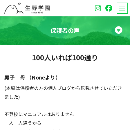
保護者の声
学校紹介
100人いれば100通り
高等学校
中学校
男子 母 （Noneより）
(本稿は保護者の方の個人ブログから転載させていただき
オープンスクール
ました)
保護者のみなさんへ
不登校にマニュアルはありません
受験生のみなさんへ
一人一人違うから