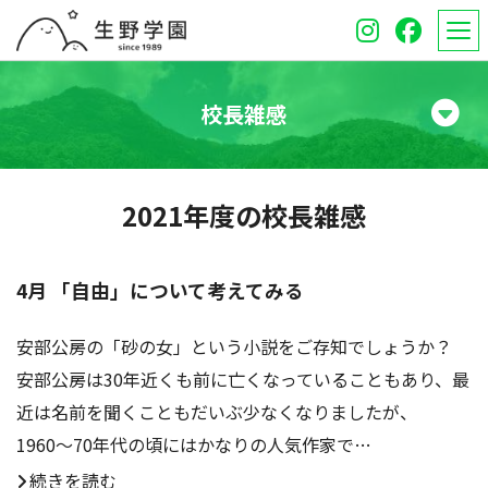
校長雑感
学校紹介
2021年度の校長雑感
高等学校
中学校
4月 「自由」について考えてみる
オープンスクール
安部公房の「砂の女」という小説をご存知でしょうか？
安部公房は30年近くも前に亡くなっていることもあり、最
保護者のみなさんへ
近は名前を聞くこともだいぶ少なくなりましたが、
1960〜70年代の頃にはかなりの人気作家で…
受験生のみなさんへ
続きを読む